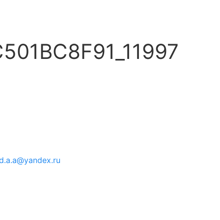
501BC8F91_11997
d.a.a@yandex.ru