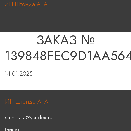
ИП Штонда А. А.
ЗАКАЗ №
139848FEC9D1AA564
14.01.2025
ИП Штонда А. А.
shtnd.a.a@yandex.ru
Главная